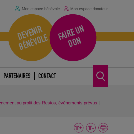
Mon espace bénévole
Mon espace donateur
F
A
I
R
E
U
N
D
O
D
E
V
E
N
I
R
B
É
N
É
V
O
L
E
N
PARTENAIRES
CONTACT
ènement au profit des Restos, évènements prévus