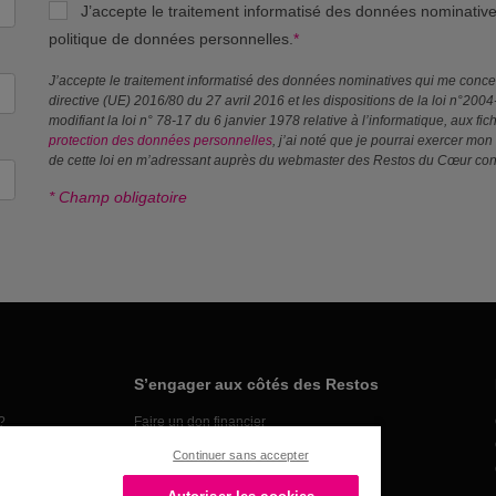
J’accepte le traitement informatisé des données nominati
politique de données personnelles.
*
J’accepte le traitement informatisé des données nominatives qui me conc
directive (UE) 2016/80 du 27 avril 2016 et les dispositions de la loi n°200
modifiant la loi n° 78-17 du 6 janvier 1978 relative à l’informatique, aux f
protection des données personnelles
, j’ai noté que je pourrai exercer mon 
de cette loi en m’adressant auprès du webmaster des Restos du Cœur co
* Champ obligatoire
S’engager aux côtés des Restos
?
Faire un don financier
Organiser une collecte alimentaire
Continuer sans accepter
Faire un don en nature
Devenir bénévole