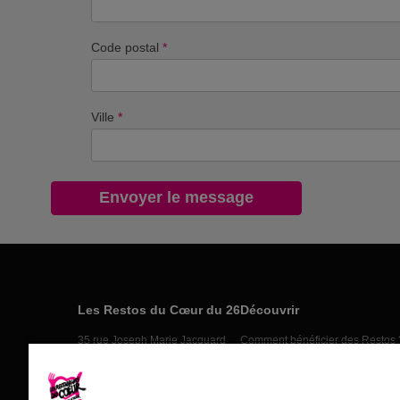
Code postal
*
Ville
*
Les Restos du Cœur du 26
Découvrir
35 rue Joseph Marie Jacquard
Comment bénéficier des Restos 
26000 Valence
Nos actions
04 75 41 21 25
Nos actus
Nos partenaires