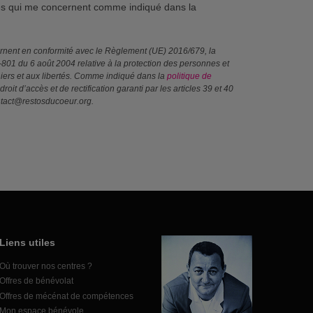
ves qui me concernent comme indiqué dans la
ernent en conformité avec le Règlement (UE) 2016/679, la
4-801 du 6 août 2004 relative à la protection des personnes et
ichiers et aux libertés. Comme indiqué dans la
politique de
droit d’accès et de rectification garanti par les articles 39 et 40
ntact@restosducoeur.org.
Liens utiles
Où trouver nos centres ?
Offres de bénévolat
Offres de mécénat de compétences
Mon espace bénévole