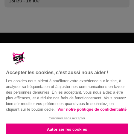
13h30 - 16h00
Les Restos du Cœur du 26
35 rue Joseph Marie Jacquard
26000 Valence
Accepter les cookies, c'est aussi nous aider !
04 75 41 21 25
Les cookies nous aident à améliorer votre expérience sur le site, à
analyser sa fréquentation et à ajuster nos communications en faveur
Nous contacter
des personnes démunies. En les acceptant, vous nous aidez à être
plus efficaces, et à réduire nos frais de fonctionnement. Vous pouvez
bien sûr modifier vos préférences quand vous le souhaitez, en
cliquant sur le bouton dédié.
Voir notre politique de confidentialité
Confidentialité
|
Accessibilité : non
© Gaston Bergeret
conforme
|
Mentions légales
| 2016 ©
Continuer sans accepter
Autoriser les cookies